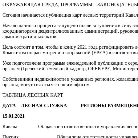
ОКРУЖАЮЩАЯ СРЕДА, ПРОГРАММЫ – ЗАКОНОДАТЕЛЬНОС
Сегодня начинается публикация карт лесных территорий Кава
Начало данного процесса запущено после вступления в силу з
координаторами децентрализованных администраций, руководит
административных актов.
Цель состоит в том, чтобы к концу 2021 года ратифицировать
Комитетом по рассмотрению возражений (EPEA) в соответстви
Уже подготовлена программа еженедельной публикации с серед
органам (Греческий земельный кадастр, OPEKEPE, Министерст
Собственники недвижимости в указанных регионах, желающие 
органы, могут связаться с нашим офисом.
ТАБЛИЦА ЛЕСНЫХ КАРТ
ДАТА ЛЕСНАЯ СЛУЖБА РЕГИОНЫ РАЗМЕЩЕНИ
15.01.2021
Кавала Общая зона ответственности управления лесного
Пиерия Общая зона ответственности управления ле