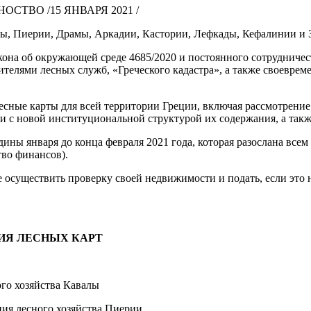
ТВО /15 ЯНВАРЯ 2021 /
лы, Пиерии, Драмы, Аркадии, Кастории, Лефкады, Кефалинии и 
акона об окружающей среде 4685/2020 и постоянного сотруднич
елями лесных служб, «Греческого кадастра», а также своеврем
 лесные карты для всей территории Греции, включая рассмотрен
и с новой институциональной структурой их содержания, а такж
ины января до конца февраля 2021 года, которая разослана вс
во финансов).
осуществить проверку своей недвижимости и подать, если это 
Я ЛЕСНЫХ КАРТ
 хозяйства Кавалы
сного хозяйства Пиерии